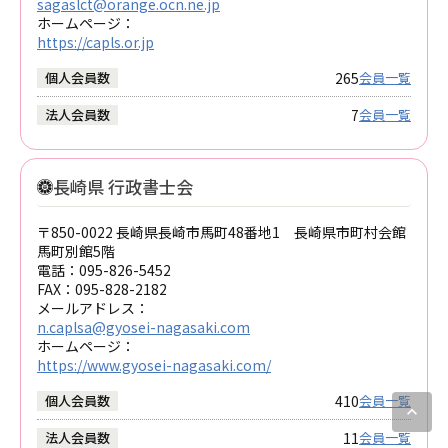
sagaslct@orange.ocn.ne.jp
ホームページ：
https://capls.or.jp
265
個人会員数
会員一覧
7
法人会員数
会員一覧
長崎県 行政書士会
〒850-0022 長崎県長崎市馬町48番地1 長崎県市町村会館
馬町別館5階
電話：
095-826-5452
FAX：
095-828-2182
メールアドレス：
n.caplsa@gyosei-nagasaki.com
ホームページ：
https://www.gyosei-nagasaki.com/
410
個人会員数
会員一覧
expand_less
11
法人会員数
会員一覧