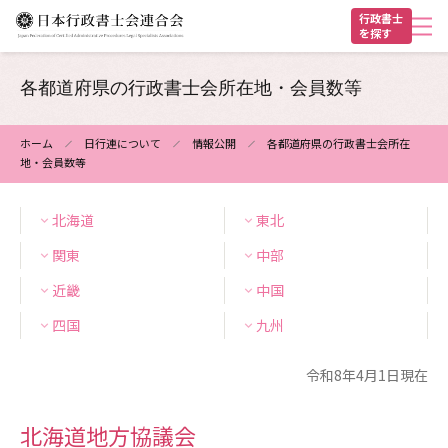
メ
行政書士
を探す
イ
ン
ヘ
コ
各都道府県の行政書士会所在地・会員数等
ン
ッ
テ
ダ
ホーム
日行連について
情報公開
各都道府県の行政書士会所在
ン
地・会員数等
パ
ー
ツ
ン
に
北海道
東北
く
移
関東
中部
動
ず
近畿
中国
四国
九州
令和8年4月1日現在
北海道地方協議会