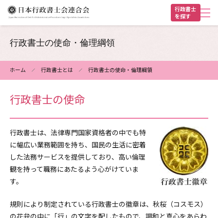
メ
行政書士
を探す
イ
ン
ヘ
コ
行政書士の使命・倫理綱領
ン
ッ
テ
ダ
ホーム
行政書士とは
行政書士の使命・倫理綱領
ン
パ
ー
ツ
行政書士の使命
ン
に
く
移
動
ず
行政書士は、法律専門国家資格者の中でも特
に幅広い業務範囲を持ち、国民の生活に密着
した法務サービスを提供しており、高い倫理
観を持って職務にあたるよう心がけていま
す。
規則により制定されている行政書士の徽章は、秋桜（コスモス）
の花弁の中に「行」の文字を配したもので、調和と真心をあらわ