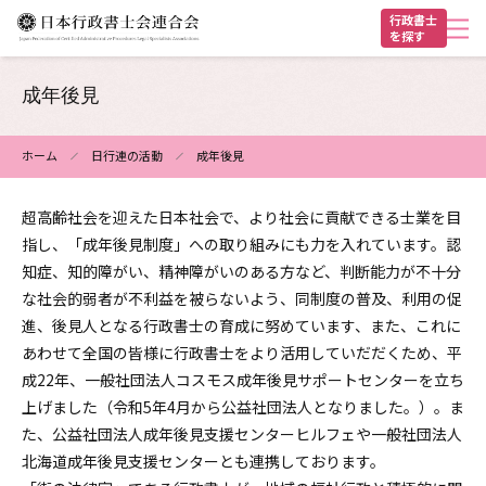
メ
行政書士
を探す
イ
ン
ヘ
コ
成年後見
ン
ッ
テ
ダ
ホーム
日行連の活動
成年後見
ン
パ
ー
ツ
超高齢社会を迎えた日本社会で、より社会に貢献できる士業を目
ン
に
指し、「成年後見制度」への取り組みにも力を入れています。認
く
移
知症、知的障がい、精神障がいのある方など、判断能力が不十分
動
ず
な社会的弱者が不利益を被らないよう、同制度の普及、利用の促
進、後見人となる行政書士の育成に努めています、また、これに
あわせて全国の皆様に行政書士をより活用していだだくため、平
成22年、一般社団法人コスモス成年後見サポートセンターを立ち
上げました（令和5年4月から公益社団法人となりました。）。ま
た、公益社団法人成年後見支援センターヒルフェや一般社団法人
北海道成年後見支援センターとも連携しております。