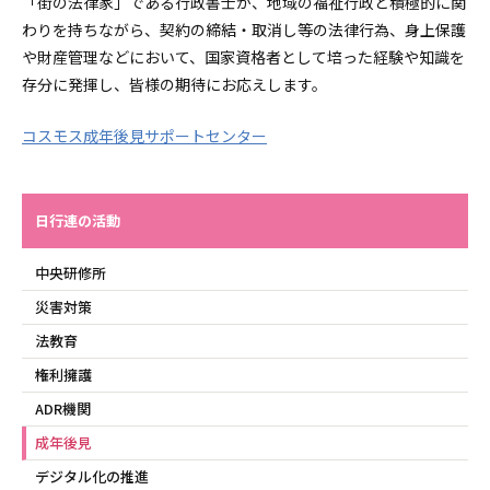
「街の法律家」である行政書士が、地域の福祉行政と積極的に関
わりを持ちながら、契約の締結・取消し等の法律行為、身上保護
や財産管理などにおいて、国家資格者として培った経験や知識を
存分に発揮し、皆様の期待にお応えします。
コスモス成年後見サポートセンター
日行連の活動
中央研修所
災害対策
法教育
権利擁護
ADR機関
成年後見
デジタル化の推進