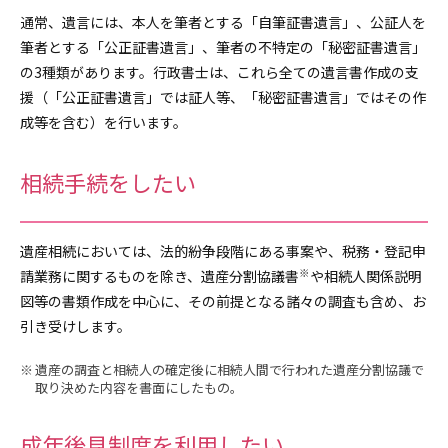
通常、遺言には、本人を筆者とする「自筆証書遺言」、公証人を
筆者とする「公正証書遺言」、筆者の不特定の「秘密証書遺言」
の3種類があります。行政書士は、これら全ての遺言書作成の支
援（「公正証書遺言」では証人等、「秘密証書遺言」ではその作
成等を含む）を行います。
相続手続をしたい
遺産相続においては、法的紛争段階にある事案や、税務・登記申
※
請業務に関するものを除き、遺産分割協議書
や相続人関係説明
図等の書類作成を中心に、その前提となる諸々の調査も含め、お
引き受けします。
遺産の調査と相続人の確定後に相続人間で行われた遺産分割協議で
取り決めた内容を書面にしたもの。
成年後見制度を利用したい