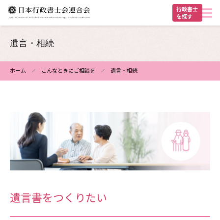
メ
行政書士
を探す
イ
ン
ヘ
コ
遺言・相続
ン
ッ
テ
ダ
ホーム
こんなときにご相談を
遺言・相続
ン
パ
ー
ツ
ン
に
く
移
動
ず
遺言書をつくりたい