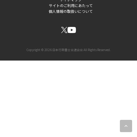
サイトのご利用にあたって
ッ
個人情報の取扱いについて
タ
ー
ソ
ー
Copyright © 2026 日本行政書士会連合会 All Rights Reserved.
シ
ャ
ル
リ
ン
ク
expand_less