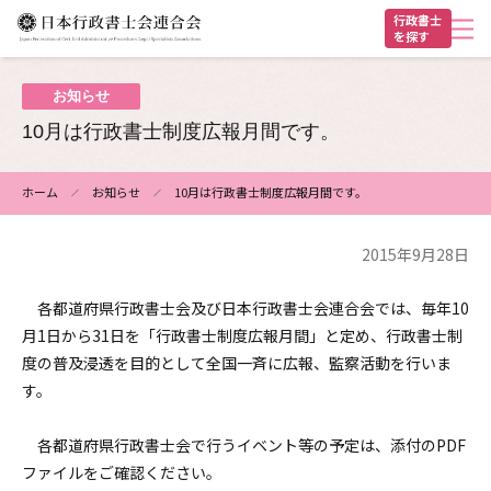
メ
行政書士
を探す
イ
ン
ヘ
コ
お知らせ
ン
ッ
10月は行政書士制度広報月間です。
テ
ダ
ン
ー
ホーム
お知らせ
10月は行政書士制度広報月間です。
ツ
パ
に
2015年9月28日
ン
移
動
く
各都道府県行政書士会及び日本行政書士会連合会では、毎年10
ず
月1日から31日を「行政書士制度広報月間」と定め、行政書士制
度の普及浸透を目的として全国一斉に広報、監察活動を行いま
す。
各都道府県行政書士会で行うイベント等の予定は、添付のPDF
ファイルをご確認ください。