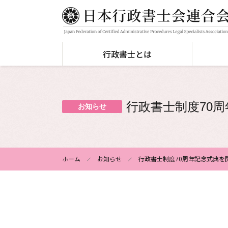
メ
イ
ン
コ
行政書士とは
ン
行政書士とは
こんなときにご相談を
日行連について
日行連の活動
テ
ヘ
ン
ッ
ツ
行政書士制度70
ダ
お知らせ
建設業・宅地建物
農地・土地
行政書士の使命・倫理綱領
組織について
中央研修所
に
取引業
ー
移
動
契約書
法人・企業支
特定行政書士について
出版物のご案内
権利擁護
ホーム
お知らせ
行政書士制度70周年記念式典を
パ
For Foreigners 外国人の方へ
デジタル化の推進
ン
く