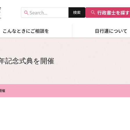
行政書士を探す
search
こんなときにご相談を
日行連について
周年記念式典を開催
運送業・自動車
飲食・風俗営業
行政書士の業務
会長談話・会長声明
災害対策
知的資産・知的財
援
国際
関連団体、その他リンク
ADR機関
産
開催
広報活動