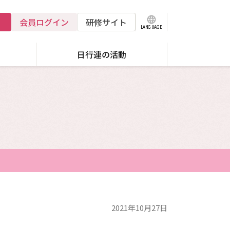
language
会員ログイン
研修サイト
LANGUAGE
日行連の活動
遺言・相続
行政書士登録について
情報公開
法教育
その他
アクセス
成年後見
2021年10月27日