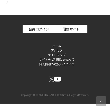
会員ログイン
研修サイト
ホーム
アクセス
フ
サイトマップ
サイトのご利用にあたって
ッ
個人情報の取扱いについて
タ
ー
ソ
ー
Copyright © 2026 日本行政書士会連合会 All Rights Reserved.
シ
expand_less
ャ