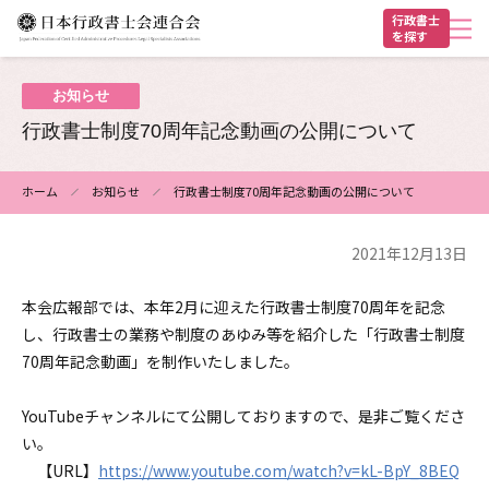
メ
行政書士
を探す
イ
ン
ヘ
コ
お知らせ
ン
ッ
行政書士制度70周年記念動画の公開について
テ
ダ
ン
ー
ホーム
お知らせ
行政書士制度70周年記念動画の公開について
ツ
パ
に
2021年12月13日
ン
移
動
く
本会広報部では、本年2月に迎えた行政書士制度70周年を記念
ず
し、行政書士の業務や制度のあゆみ等を紹介した「行政書士制度
70周年記念動画」を制作いたしました。
YouTubeチャンネルにて公開しておりますので、是非ご覧くださ
い。
【URL】
https://www.youtube.com/watch?v=kL-BpY_8BEQ