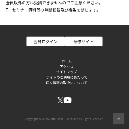
会員以外の方は受講できませんのでご注意ください。
7．セミナー資料等の無断転載及び複製を禁じます。
会員ログイン
研修サイト
ホーム
アクセス
フ
サイトマップ
サイトのご利用にあたって
ッ
個人情報の取扱いについて
タ
ー
ソ
ー
expand_less
Copyright © 2026 日本行政書士会連合会 All Rights Reserved.
シ