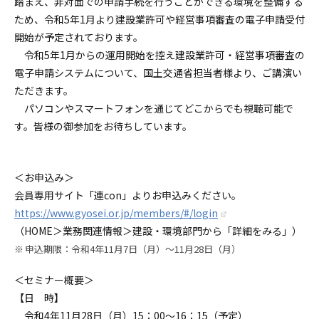
踏まえ、非対面での申請手続を行うことができる環境を整備する
ため、令和5年1月より建設業許可や経営事項審査の電子申請受付
開始が予定されております。
令和5年1月からの運用開始を控え建設業許可・経営事項審査の
電子申請システムについて、国土交通省担当者様より、ご講演い
ただきます。
パソコンやスマートフォンを通じてどこからでも視聴可能で
す。皆様の御参加をお待ちしています。
＜お申込み＞
会員専用サイト「連con」よりお申込みください。
https://www.gyosei.or.jp/members/#/login
（HOME＞業務関連情報＞建設・環境部門から「詳細をみる」）
申込期限：令和4年11月7日（月）～11月28日（月）
＜セミナー概要＞
【日 時】
令和4年11月28日（月）15：00～16：15（予定）