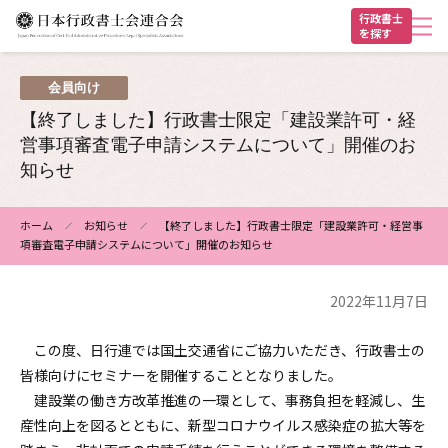
メ
行政書士
を探す
イ
ン
ヘ
コ
会員向け
ン
ッ
【終了しました】行政書士限定「建設業許可・経
テ
ダ
営事項審査電子申請システムについて」開催のお
ン
知らせ
ー
ツ
に
ホーム
お知らせ
【終了しました】行政書士限定「建設業許可・経営事
移
項審査電子申請システムについて」開催のお知らせ
パ
動
ン
2022年11月7日
く
ず
この度、日行連では国土交通省にご協力いただき、行政書士の
皆様向けにセミナーを開催することとなりました。
建設業の働き方改革推進の一環として、事務負担を軽減し、生
産性向上を図るとともに、新型コロナウイルス感染症の拡大等を