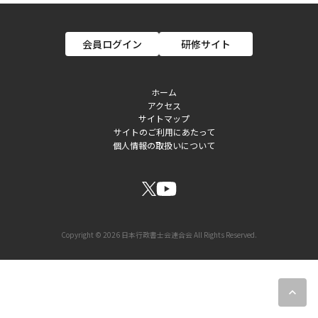
会員ログイン
研修サイト
ホーム
アクセス
フ
サイトマップ
サイトのご利用にあたって
ッ
個人情報の取扱いについて
タ
ー
ソ
ー
Copyright © 2026 日本行政書士会連合会 All Rights Reserved.
シ
ャ
expand_less
ル