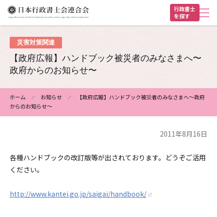
メ
行政書士
を探す
イ
ン
ヘ
コ
災害対策関連
ン
ッ
【政府広報】ハンドブック被災者のみなさまへ〜
テ
ダ
政府からのお知らせ〜
ン
ー
ツ
ホーム
お知らせ
【政府広報】ハンドブック被災者のみなさまへ〜政府
に
からのお知らせ〜
パ
移
ン
動
2011年8月16日
く
ず
各種ハンドブックの改訂版等が出されております。どうぞご活用
ください。
http://www.kantei.go.jp/saigai/handbook/