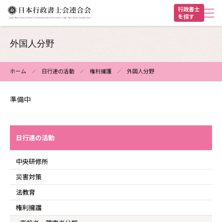
メ
行政書士
を探す
イ
ン
ヘ
コ
外国人分野
ン
ッ
テ
ダ
ホーム
日行連の活動
権利擁護
外国人分野
ン
パ
ー
ツ
準備中
ン
に
く
移
動
ず
日行連の活動
中央研修所
災害対策
法教育
権利擁護