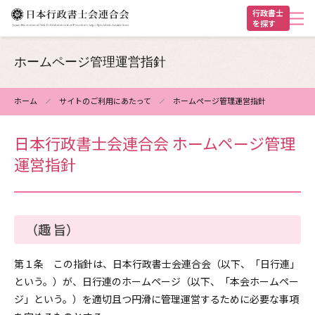
メ
行政書士
を探す
イ
ン
ヘ
コ
ホームページ管理運営指針
ン
ッ
テ
ダ
ホーム
サイトのご利用にあたって
ホームページ管理運営指針
ン
パ
ー
ツ
日本行政書士会連合会 ホームページ管理
ン
に
運営指針
く
移
動
ず
（趣 旨）
第１条 この指針は、日本行政書士会連合会（以下、「日行連」
という。）が、日行連のホームページ（以下、「本会ホームペー
ジ」という。）を適切且つ円滑に管理運営するために必要な事項